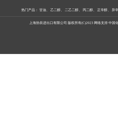
热门产品：
甘油
、
乙二醇
、
二乙二醇
、
丙二醇
、
正辛醇
、
异
上海协辰进出口有限公司
版权所有(C)2023
网络支持
中国