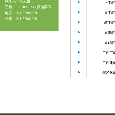
联系人：陈先生
正丁醇
手机：13918039333(微信同号)
异丁醇
电话：021-52908009
传真：021-52902009
叔丁醇
异辛醇
异戊醇
二丙二
二丙酮
聚乙烯