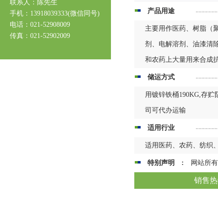
联系人：陈先生
产品用途
手机：13918039333(微信同号)
电话：021-52908009
主要用作医药、树脂（
传真：021-52902009
剂、电解溶剂、油漆清
和农药上大量用来合成
储运方式
用镀锌铁桶190KG,存
司可代办运输
适用行业
适用医药、农药、纺织
特别声明 :
网站所有
销售热线