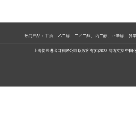
热门产品：
甘油
、
乙二醇
、
二乙二醇
、
丙二醇
、
正辛醇
、
异
上海协辰进出口有限公司
版权所有(C)2023
网络支持
中国